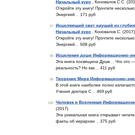
Начальный курс
, Коновалов С.С. (20
Откройте эту книгу! Прочтите нескольк
Энергией… 171 руб
Исцеляющий свет идущий из глубин
97
Начальный курс
, Коновалов С. (2017)
Откройте эту книгу! Прочтите нескольк
Энергией… 508 руб
Исцеление души Информационно-эне
98
Эта книга посвящена Душе… Что это —
реальность? Но как… 411 руб
Творение Мира Информационно-энер
99
В этой книге наиболее полно излагаю
Учения доктора С… 469 руб
Человек и Вселенная Информационн
100
(2017)
Эта уникальная книга открывает читат
факты об иерархии… 375 руб