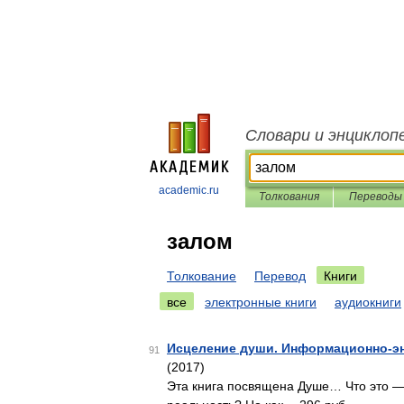
Словари и энциклоп
academic.ru
Толкования
Переводы
залом
Толкование
Перевод
Книги
все
электронные книги
аудиокниги
Исцеление души. Информационно-эн
91
(2017)
Эта книга посвящена Душе… Что это —