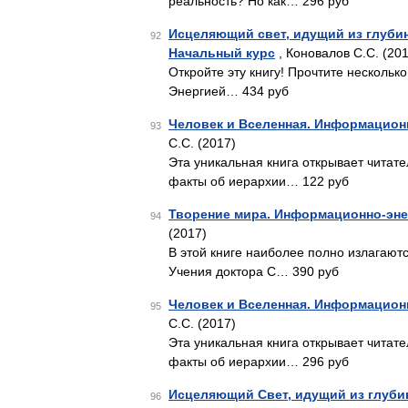
реальность? Но как… 296 руб
Исцеляющий свет, идущий из глуби
92
Начальный курс
, Коновалов С.С. (20
Откройте эту книгу! Прочтите нескольк
Энергией… 434 руб
Человек и Вселенная. Информацион
93
С.С. (2017)
Эта уникальная книга открывает читат
факты об иерархии… 122 руб
Творение мира. Информационно-эне
94
(2017)
В этой книге наиболее полно излагаю
Учения доктора С… 390 руб
Человек и Вселенная. Информационн
95
С.С. (2017)
Эта уникальная книга открывает читат
факты об иерархии… 296 руб
Исцеляющий Свет, идущий из глуби
96