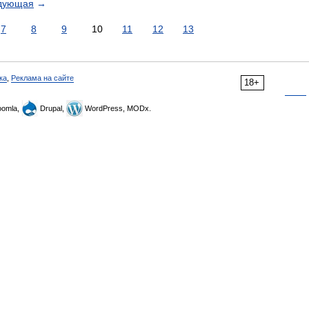
дующая
→
7
8
9
10
11
12
13
ка
,
Реклама на сайте
18+
omla,
Drupal,
WordPress, MODx.