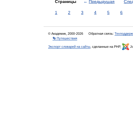
Страницы
←
Предыдущая
Сле
1
2
3
4
5
6
© Академик, 2000-2026
Обратная связь:
Техподдерж
👣 Путешествия
Экспорт словарей на сайты
, сделанные на PHP,
Jo